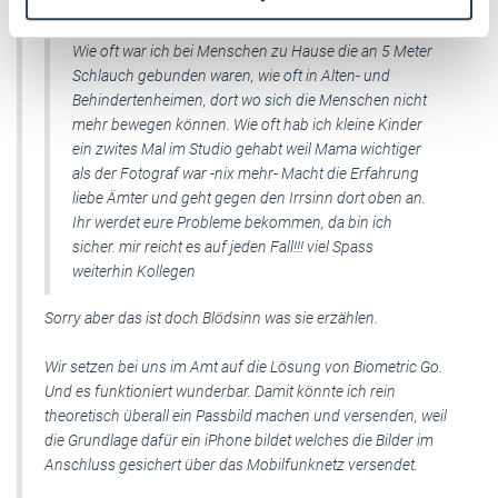
Gewerbeschein und kein Amt. Die vom Amt sollen
Weitere Informationen:
Impressum
Datenschutz
sehen wie sie ohne uns Fotografen zurecht kommen.
Wie oft war ich bei Menschen zu Hause die an 5 Meter
Schlauch gebunden waren, wie oft in Alten- und
Behindertenheimen, dort wo sich die Menschen nicht
mehr bewegen können. Wie oft hab ich kleine Kinder
ein zwites Mal im Studio gehabt weil Mama wichtiger
als der Fotograf war -nix mehr- Macht die Erfahrung
liebe Ämter und geht gegen den Irrsinn dort oben an.
Ihr werdet eure Probleme bekommen, da bin ich
sicher. mir reicht es auf jeden Fall!!! viel Spass
weiterhin Kollegen
Sorry aber das ist doch Blödsinn was sie erzählen.
Wir setzen bei uns im Amt auf die Lösung von Biometric Go.
Und es funktioniert wunderbar. Damit könnte ich rein
theoretisch überall ein Passbild machen und versenden, weil
die Grundlage dafür ein iPhone bildet welches die Bilder im
Anschluss gesichert über das Mobilfunknetz versendet.