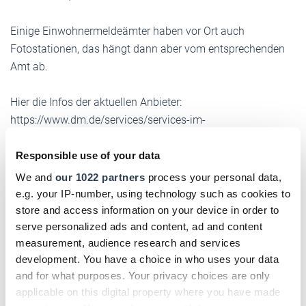
Einige Einwohnermeldeämter haben vor Ort auch
Fotostationen, das hängt dann aber vom entsprechenden
Amt ab.
Hier die Infos der aktuellen Anbieter:
https://www.dm.de/services/services-im-
markt/fotoservice/passbild-service-51462
https://alfo-passbild.com/
Responsible use of your data
We and
our 1022 partners
process your personal data,
e.g. your IP-number, using technology such as cookies to
store and access information on your device in order to
serve personalized ads and content, ad and content
S.
measurement, audience research and services
development. You have a choice in who uses your data
Saumweber
and for what purposes. Your privacy choices are only
vor etwa einem Jahr
applicable on this digital property where you have made
Antworten