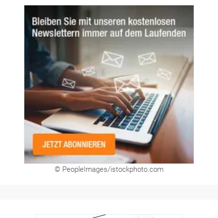
© PeopleImages/istockphoto.com