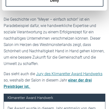
Wasseraufbereitung, um den Wasserverbrauch weiter zu
Deny
of their services.
reduzieren.
Weitere Informationen:
Impressum
Datenschutz
Die Geschichte von "Meyer – einfach schön" ist ein
Paradebeispiel dafür, wie handwerkliche Expertise und
soziale Verantwortung zu einem Erfolgsrezept für ein
nachhaltiges Unternehmen verschmelzen können. Dieser
Salon im Herzen des Westmünsterlands zeigt, dass
Schönheit und Nachhaltigkeit Hand in Hand gehen können,
um eine bessere Zukunft für die Gemeinschaft und die
Umwelt zu schaffen.
Das sieht auch die
Jury des Klimaretter Award Handwerks
so, weshalb der Salon in diesem Jahr
einer der drei
Preisträger ist.
Klimaretter Award Handwerk
Der Award wurde in diesem Jahr erstmalig von dem