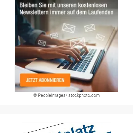
© PeopleImages/istockphoto.com