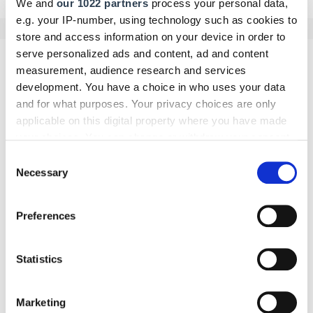
We and
our 1022 partners
process your personal data,
e.g. your IP-number, using technology such as cookies to
store and access information on your device in order to
serve personalized ads and content, ad and content
Kommentar schreiben
measurement, audience research and services
development. You have a choice in who uses your data
and for what purposes. Your privacy choices are only
Name
applicable on this digital property where you have made
your choices. You can change or withdraw your consent
any time from the Cookie Declaration or by clicking on
Consent
the Privacy trigger icon.
Necessary
E-Mail
Selection
If you allow, we would also like to:
Preferences
Collect information about your geographical location
which can be accurate to within several meters
Kommentar
Identify your device by actively scanning it for
Statistics
specific characteristics (fingerprinting)
Find out more about how your personal data is processed
Marketing
and set your preferences in the
details section
.