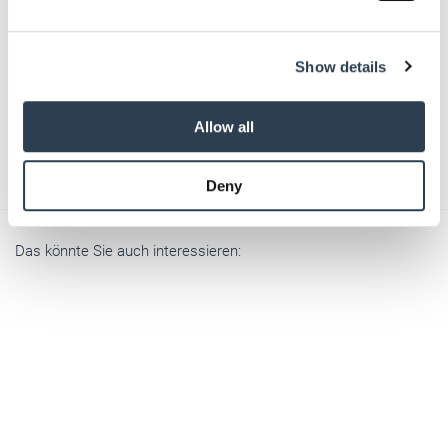
Bitte geben Sie "Kommentar" rückwärts ein.
We use cookies to personalise content and ads, to
Show details
provide social media features and to analyse our traffic.
We also share information about your use of our site with
our social media, advertising and analytics partners who
Allow all
may combine it with other information that you’ve
Absenden
provided to them or that they’ve collected from your use
Deny
of their services.
Weitere Informationen:
Impressum
Datenschutz
Das könnte Sie auch interessieren: