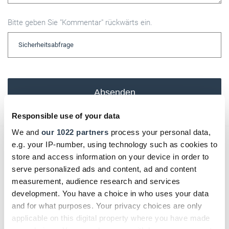
Bitte geben Sie "Kommentar" rückwärts ein.
Absenden
Responsible use of your data
We and
our 1022 partners
process your personal data,
e.g. your IP-number, using technology such as cookies to
Das könnte Sie auch interessieren:
store and access information on your device in order to
serve personalized ads and content, ad and content
measurement, audience research and services
development. You have a choice in who uses your data
and for what purposes. Your privacy choices are only
applicable on this digital property where you have made