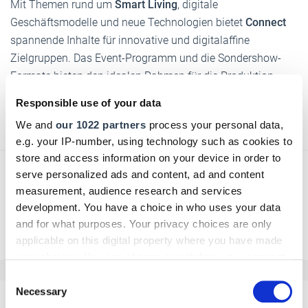
Mit Themen rund um
Smart Living
, digitale
Geschäftsmodelle und neue Technologien bietet
Connect
spannende Inhalte für innovative und digitalaffine
Zielgruppen. Das Event-Programm und die Sondershow-
Formate bieten den idealen Rahmen für die Produktion
authentischer und professioneller digitaler Medienformate.
Responsible use of your data
Text:
Claudia Stemick
/
handwerksblatt.de
We and
our 1022 partners
process your personal data,
e.g. your IP-number, using technology such as cookies to
store and access information on your device in order to
serve personalized ads and content, ad and content
measurement, audience research and services
development. You have a choice in who uses your data
Zurück zur Übersicht
and for what purposes. Your privacy choices are only
applicable on this digital property where you have made
your choices. You can change or withdraw your consent
any time from the Cookie Declaration or by clicking on
Consent
the Privacy trigger icon.
Necessary
Selection