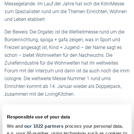
Messegelände. Im Lauf der Jahre hat sich die KölnMesse
zum Spezialisten rund um die Themen Einrichten, Wohnen
und Leben etabliert.
Der Beweis: Die Orgatec ist die Weltleitmesse rund um die
Büroeinrichtung, spoga + gafa zeigen, was in Sport und
Freizeit angesagt ist, Kind + Jugend – der Name sagt es
schon – bietet Wohnwelten für den Nachwuchs. Die
Zulieferindustrie für die Wohnwelten hat ihr weltweites
Forum mit der interzum und dann ist da auch noch die imm
cologne. Die weltweite Messe Nummer 1 rund ums
Einrichten kommt ab 14. Januar wieder als Doppelpack,
zusammen mit der LivingKitchen.
Diese Messe ist nicht nur für die Profis, sondern steht auch
an Wohntrends interessierten Privathaushalten an den
Responsible use of your data
letzten drei Tagen offen, um sich umzuschauen. Sie sollten
We and
our 1022 partners
process your personal data,
sich viel Zeit nehmen: Rund 1.200 Aussteller aus 50
e.g. your IP-number, using technology such as cookies to