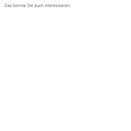
Das könnte Sie auch interessieren:
Betriebsführung
Baustellenfahrt als Arbeitszeit: Wann gibt's
Lohn?