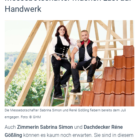
Handwerk
Die Messebotschafter Sabrina Simon und René Gößling fiebern bereits dem Juli
entgegen. Foto: © GHM
Auch
Zimmerin Sabrina Simon
und
Dachdecker Réne
Gößling
können es kaum noch erwarten. Sie sind in diesem