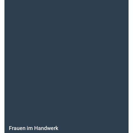
Frauen im Handwerk
Alle weiteren Infos finden Sie hier!
Unsere Themen-Specials im Überblick