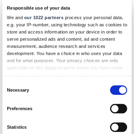
Hilfe beim Einleben
Responsible use of your data
Auch wenn Unternehmen grundsätzlich
keine
rechtlichen
We and
our 1022 partners
process your personal data,
Fürsorge- oder Förderpflichten
hinsichtlich der Integration
e.g. your IP-number, using technology such as cookies to
der ausländischen Fachkraft haben, empfiehlt Wigger
store and access information on your device in order to
dennoch: "Zur Sicherung und Bindung der eingestellten
serve personalized ads and content, ad and content
Fachkraft ergibt es Sinn, dieser beim
Einleben
zu helfen." So
measurement, audience research and services
können Arbeitgebende ihre neuen Mitarbeitenden
development. You have a choice in who uses your data
and for what purposes. Your privacy choices are only
beispielsweise bei der
Wohnungssuche unterstützen
oder
applicable on this digital property where you have made
die Teilnahme an
Sprachkursen
fördern, indem sie die
your choices. You can change or withdraw your consent
Fachkraft hierfür freistellen.
any time from the Cookie Declaration or by clicking on
Consent
the Privacy trigger icon.
Necessary
Fachkräfteeinwanderung
Selection
> Hier mehr lesen!
If you allow, we would also like to:
Preferences
Collect information about your geographical location
Westbalkanregelung
which can be accurate to within several meters
Identify your device by actively scanning it for
Statistics
Die sogenannte Westbalkanregelung bietet seit 2016
specific characteristics (fingerprinting)