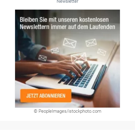
Newsletter
© PeopleImages/istockphoto.com