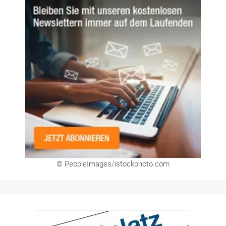
© PeopleImages/istockphoto.com