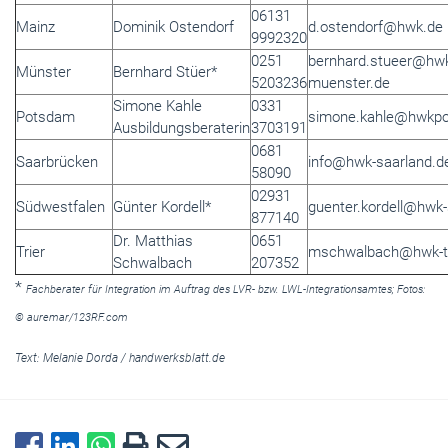
06131
Mainz
Dominik Ostendorf
d.ostendorf@hwk.de
9992320
0251
bernhard.stueer@hw
Münster
Bernhard Stüer*
5203236
muenster.de
Simone Kahle
0331
Potsdam
simone.kahle@hwkp
Ausbildungsberaterin
3703191
0681
Saarbrücken
info@hwk-saarland.d
58090
02931
Südwestfalen
Günter Kordell*
guenter.kordell@hwk
877140
Dr. Matthias
0651
Trier
mschwalbach@hwk-tr
Schwalbach
207352
*
Fachberater für Integration im Auftrag des LVR- bzw. LWL-Integrationsamtes; Fotos:
© auremar/123RF.com
Text:
Melanie Dorda
/
handwerksblatt.de