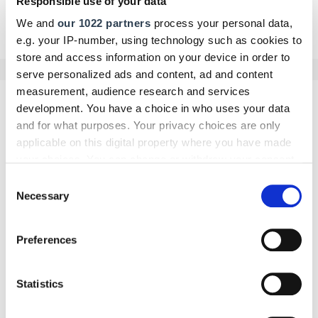
Responsible use of your data
Zurück zur Übersicht
We and
our 1022 partners
process your personal data,
e.g. your IP-number, using technology such as cookies to
store and access information on your device in order to
serve personalized ads and content, ad and content
measurement, audience research and services
Kommentar schreiben
development. You have a choice in who uses your data
and for what purposes. Your privacy choices are only
applicable on this digital property where you have made
Name
your choices. You can change or withdraw your consent
any time from the Cookie Declaration or by clicking on
Consent
the Privacy trigger icon.
Necessary
Selection
E-Mail
If you allow, we would also like to:
Preferences
Collect information about your geographical location
which can be accurate to within several meters
Identify your device by actively scanning it for
Statistics
Kommentar
specific characteristics (fingerprinting)