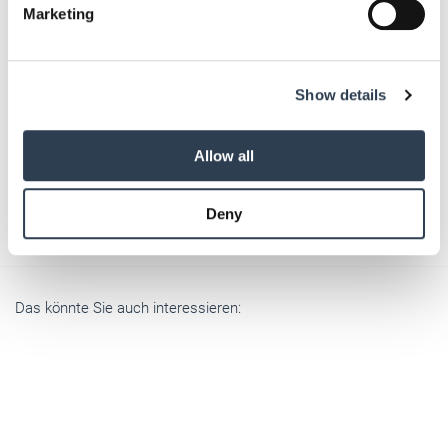
Find out more about how your personal data is processed
Marketing
and set your preferences in the
details section
.
Bitte geben Sie "Kommentar" rückwärts ein.
We use cookies to personalise content and ads, to
Show details
provide social media features and to analyse our traffic.
We also share information about your use of our site with
our social media, advertising and analytics partners who
Allow all
may combine it with other information that you’ve
provided to them or that they’ve collected from your use
Absenden
Deny
of their services.
Weitere Informationen:
Impressum
Datenschutz
Das könnte Sie auch interessieren: