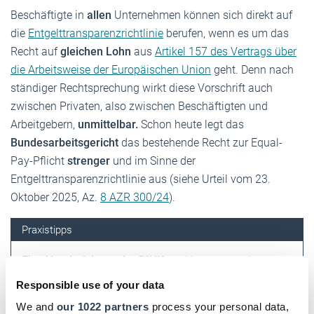
Beschäftigte in
allen
Unternehmen können sich direkt auf
die
Entgelttransparenzrichtlinie
berufen, wenn es um das
Recht auf
gleichen Lohn
aus
Artikel 157 des Vertrags über
die Arbeitsweise der Europäischen Union
geht. Denn nach
ständiger Rechtsprechung wirkt diese Vorschrift auch
zwischen Privaten, also zwischen Beschäftigten und
Arbeitgebern,
unmittelbar.
Schon heute legt das
Bundesarbeitsgericht
das bestehende Recht zur Equal-
Pay-Pflicht
strenger
und
im Sinne der
Entgelttransparenzrichtlinie aus (siehe
Urteil vom 23.
Oktober 2025, Az.
8 AZR 300/24
).
Praxistipps
Eine
Handreichung der DIHK
zur Umsetzung der
Entgelttransparenzrichtlinie mit wertvollen Hinweisen
Responsible use of your data
und To-Dos finden Sie >
hier
.
We and
our 1022 partners
process your personal data,