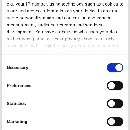
e.g. your IP-number, using technology such as cookies to
Quelle:
Deutscher Juristinnenbund (djb);
DIHK
store and access information on your device in order to
serve personalized ads and content, ad and content
Die Berater in den Handwerkskammern helfen Ihnen bei
measurement, audience research and services
Rechtsfragen gerne weiter!
development. You have a choice in who uses your data
and for what purposes. Your privacy choices are only
DHB jetzt auch digital!
applicable on this digital property where you have made
your choices. You can change or withdraw your consent
Einfach hier klicken und für das digitale Deutsche
any time from the Cookie Declaration or by clicking on
Handwerksblatt (DHB) registrieren!
Consent
the Privacy trigger icon.
Necessary
Selection
Text:
Anne Kieserling
/
handwerksblatt.de
If you allow, we would also like to:
Preferences
Collect information about your geographical location
which can be accurate to within several meters
Identify your device by actively scanning it for
Statistics
specific characteristics (fingerprinting)
Find out more about how your personal data is processed
Zurück zur Übersicht
Marketing
and set your preferences in the
details section
.