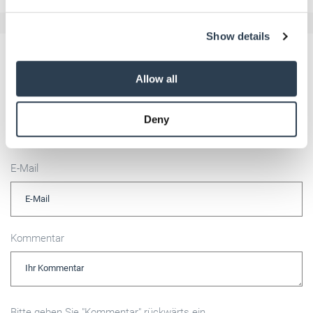
We use cookies to personalise content and ads, to
Show details
provide social media features and to analyse our traffic.
We also share information about your use of our site with
Kommentar schreiben
our social media, advertising and analytics partners who
Allow all
may combine it with other information that you’ve
Name
provided to them or that they’ve collected from your use
Deny
of their services.
Weitere Informationen:
Impressum
Datenschutz
E-Mail
Kommentar
Bitte geben Sie "Kommentar" rückwärts ein.