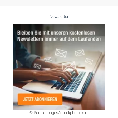
© PeopleImages/istockphoto.com