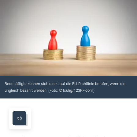
Beschäftigte können sich direkt auf die EU-Richtlinie berufen, wenn sie
ungleich bezahlt werden. (Foto: © lculig/123RF.com)