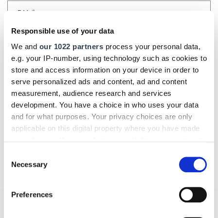
Responsible use of your data
Kommentar
We and
our 1022 partners
process your personal data,
e.g. your IP-number, using technology such as cookies to
store and access information on your device in order to
serve personalized ads and content, ad and content
Bitte geben Sie "Kommentar" rückwärts ein.
measurement, audience research and services
development. You have a choice in who uses your data
and for what purposes. Your privacy choices are only
applicable on this digital property where you have made
your choices. You can change or withdraw your consent
any time from the Cookie Declaration or by clicking on
Consent
Absenden
the Privacy trigger icon.
Necessary
Selection
If you allow, we would also like to:
Preferences
Collect information about your geographical location
Das könnte Sie auch interessieren:
which can be accurate to within several meters