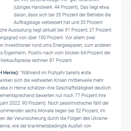
(übriges Handwerk: 44 Prozent). Das liegt etwa
daran, dass sich bei 35 Prozent der Betriebe die
Auftragslage verbessert hat und 33 Prozent
che Auslastung liegt aktuell bei 91 Prozent; 27 Prozent
ungsgrad von über 100 Prozent. Vor allem zwei
hen Investitionen rund ums Energiesparen, zum anderen
ins Eigenheim. Positiv nach vorn blicken 64 Prozent der
r Verkaufspreise rechnen 87 Prozent.
H Herne):
"Während im Frühjahr bereits erste
irken sich die weltweiten Krisen mittlerweile mehr
be in Herne schätzen ihre Geschäftstätigkeit deutlich
 Dementsprechend bewerten nur noch 77 Prozent ihre
jahr 2022: 90 Prozent). Noch pessimistischer fällt der
e kommenden sechs Monate liegen bei 52 Prozent, im
ben der Verunsicherung durch die Folgen des Ukraine-
emie, wie der krankheitsbedingte Ausfall von