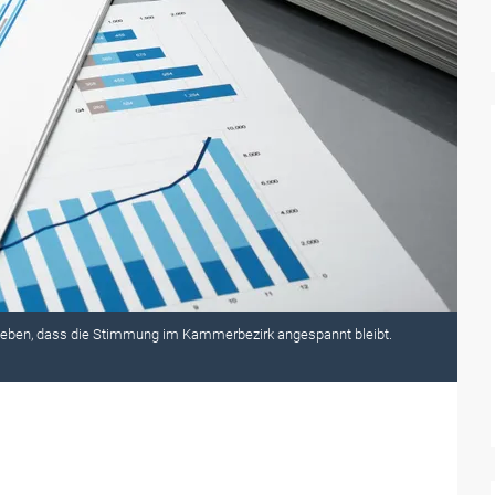
ben, dass die Stimmung im Kammerbezirk angespannt bleibt.