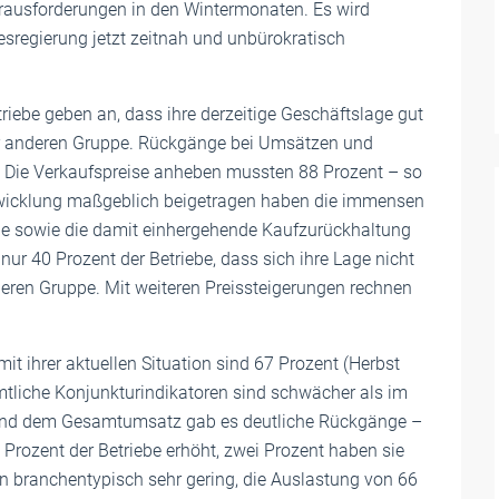
Herausforderungen in den Wintermonaten. Es wird
esregierung jetzt zeitnah und unbürokratisch
riebe geben an, dass ihre derzeitige Geschäftslage gut
iner anderen Gruppe. Rückgänge bei Umsätzen und
. Die Verkaufspreise anheben mussten 88 Prozent – so
ntwicklung maßgeblich beigetragen haben die immensen
ie sowie die damit einhergehende Kaufzurückhaltung
ur 40 Prozent der Betriebe, dass sich ihre Lage nicht
deren Gruppe. Mit weiteren Preissteigerungen rechnen
mit ihrer aktuellen Situation sind 67 Prozent (Herbst
mtliche Konjunkturindikatoren sind schwächer als im
 und dem Gesamtumsatz gab es deutliche Rückgänge –
 Prozent der Betriebe erhöht, zwei Prozent haben sie
en branchentypisch sehr gering, die Auslastung von 66