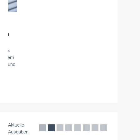
Die Handwerkskammern in Deutschland -
HWK
des Saarlandes
Anmeldungen zu Gesellen- und
Abschlussprüfungen
Bis spätestens 28. August müssen die Anträge
auf Zulassung zu den Gesellen- und
Abschlussprüfungen im Winter 2026/2027 bei
der HWK eingegangen sein.
Juli 2026
Aktuelle
Ausgaben