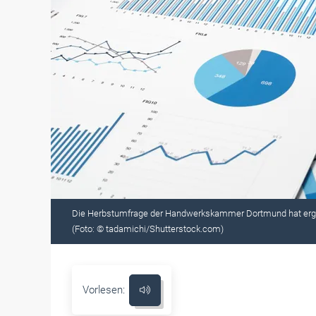
Die Herbstumfrage der Handwerkskammer Dortmund hat erge
(Foto: © tadamichi/Shutterstock.com)
Vorlesen: