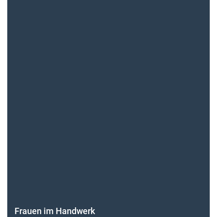
Frauen im Handwerk
Alle weiteren Infos finden Sie hier!
Unsere Themen-Specials im Überblick