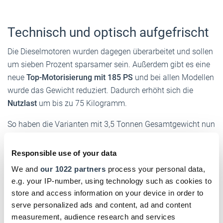
Technisch und optisch aufgefrischt
Die Dieselmotoren wurden dagegen überarbeitet und sollen
um sieben Prozent sparsamer sein. Außerdem gibt es eine
neue
Top-Motorisierung mit 185 PS
und bei allen Modellen
wurde das Gewicht reduziert. Dadurch erhöht sich die
Nutzlast
um bis zu 75 Kilogramm.
So haben die Varianten mit 3,5 Tonnen Gesamtgewicht nun
eine maximale Zuladung von 1.400 Kilogramm. Auch beim
Design hat Ford Hand angelegt. Der geliftete Transit ist am
Responsible use of your data
größeren Kühlergrill sowie der
aerodynamischen
We and
our 1022 partners
process your personal data,
Frontschürze
zu erkennen. Im Innenraum wartet er mit
e.g. your IP-number, using technology such as cookies to
strapazierfähigeren Sitzen auf, zudem gibt es
mehr
store and access information on your device in order to
Fahrerassistenz
. Etwa neben der Fahrmodus-Regelung, ein
serve personalized ads and content, ad and content
adaptiver Tempomat sowie ein aktiver Park-Assistent.
measurement, audience research and services