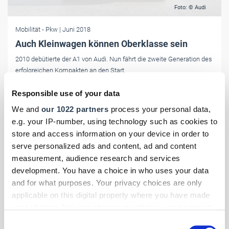
Foto: © Audi
Mobilität
- Pkw
| Juni 2018
Auch Kleinwagen können Oberklasse sein
2010 debütierte der A1 von Audi. Nun fährt die zweite Generation des
erfolgreichen Kompakten an den Start.
Responsible use of your data
We and
our 1022 partners
process your personal data,
e.g. your IP-number, using technology such as cookies to
store and access information on your device in order to
serve personalized ads and content, ad and content
measurement, audience research and services
development. You have a choice in who uses your data
and for what purposes. Your privacy choices are only
applicable on this digital property where you have made
your choices. You can change or withdraw your consent
any time from the Cookie Declaration or by clicking on
Consent