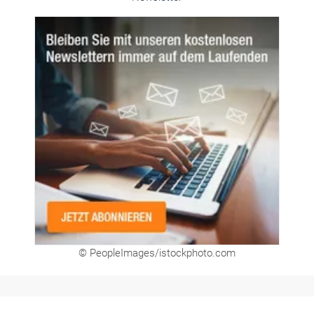
© PeopleImages/istockphoto.com