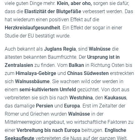
viele guten Dinge mehr.
Klein, aber oho,
sorgen sie dafür,
dass die
Elastizität der Blutgefäße
verbessert werden. Das
hat wiederum einen positiven Effekt auf die
Herzkreislaufgesundheit
. Ein Effekt der sogar in einer
Studie der EU bestätigt wurde.
Auch bekannt als
Juglans Regia
, sind
Walnüsse
die
ältesten bekannten Baumfrüchte. Der
Ursprung ist in
Zentralasien
zu finden. Vom
Balkan
in Richtung Osten bis
zum
Himalaya-Gebirge
und
Chinas Südwesten
erstreckten
sich
Walnussbäume
. Sie wachsen wild oder werden in
einem
semi-kultiviertem Umfeld
gezüchtet. Von dort aus
verbreiteten sie sich bis nach
Westchina
, den
Kaukasus
,
das damalige
Persien
und
Europa
. Erst im Zeitalter der
Römer und Griechen wurden
Walnüsse
in der
Mittelmeerregion angebaut, wo wirtschaftliche Faktoren zu
einer
Verbreitung bis nach Europa
beitrugen.
Englische
Seekaufleute
verbreiteten die Nuss auf der ganzen Welt,