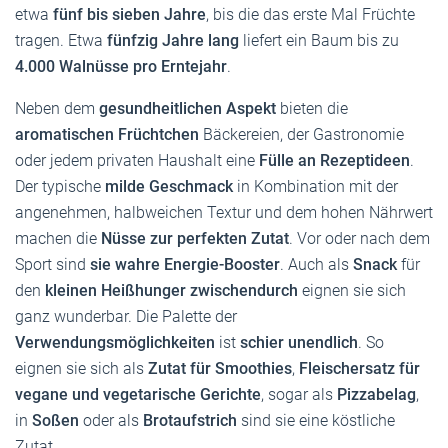
etwa
fünf bis sieben Jahre
, bis die das erste Mal Früchte
tragen. Etwa
fünfzig Jahre lang
liefert ein Baum bis zu
4.000 Walnüsse pro Erntejahr
.
Neben dem
gesundheitlichen Aspekt
bieten die
aromatischen Früchtchen
Bäckereien, der Gastronomie
oder jedem privaten Haushalt eine
Fülle an Rezeptideen
.
Der typische
milde Geschmack
in Kombination mit der
angenehmen, halbweichen Textur und dem hohen Nährwert
machen die
Nüsse zur perfekten Zutat
. Vor oder nach dem
Sport sind
sie wahre Energie-Booster
. Auch als
Snack
für
den
kleinen Heißhunger
zwischendurch
eignen sie sich
ganz wunderbar. Die Palette der
Verwendungsmöglichkeiten
ist
schier unendlich
. So
eignen sie sich als
Zutat für Smoothies
,
Fleischersatz für
vegane und vegetarische Gerichte
, sogar als
Pizzabelag
,
in
Soßen
oder als
Brotaufstrich
sind sie eine köstliche
Zutat.