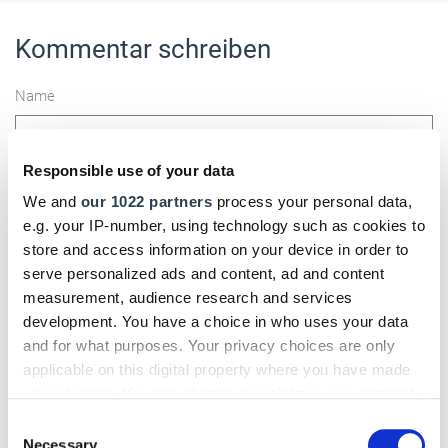
Kommentar schreiben
Name
Responsible use of your data
E-Mail
We and
our 1022 partners
process your personal data,
e.g. your IP-number, using technology such as cookies to
store and access information on your device in order to
serve personalized ads and content, ad and content
Kommentar
measurement, audience research and services
development. You have a choice in who uses your data
and for what purposes. Your privacy choices are only
applicable on this digital property where you have made
your choices. You can change or withdraw your consent
Bitte geben Sie "Kommentar" rückwärts ein.
any time from the Cookie Declaration or by clicking on
Consent
the Privacy trigger icon.
Necessary