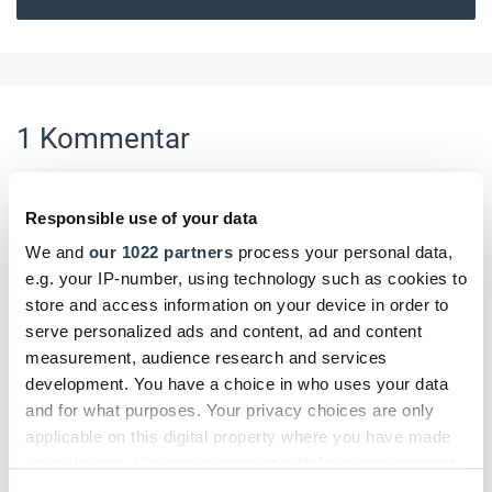
1
Kommentar
Responsible use of your data
We and
our 1022 partners
process your personal data,
AS.
e.g. your IP-number, using technology such as cookies to
store and access information on your device in order to
Alexandr Sceghiriov
serve personalized ads and content, ad and content
vor 6 Jahren
measurement, audience research and services
Antworten
development. You have a choice in who uses your data
Wir haben die notwendige Erfahrung, um jede Art von Dach
and for what purposes. Your privacy choices are only
zu erstellen und zu reparieren. Wir können montieren und
applicable on this digital property where you have made
reparieren von einfachen Dächern zu komplizierten Dächern
your choices. You can change or withdraw your consent
mit einem speziellen und modernen Design. Wir bieten jede
any time from the Cookie Declaration or by clicking on