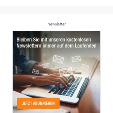
© PeopleImages/istockphoto.com