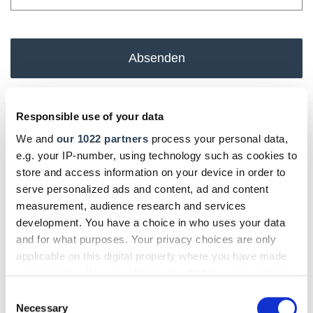
Absenden
Responsible use of your data
Das könnte Sie auch interessieren:
We and
our 1022 partners
process your personal data,
e.g. your IP-number, using technology such as cookies to
store and access information on your device in order to
serve personalized ads and content, ad and content
measurement, audience research and services
development. You have a choice in who uses your data
and for what purposes. Your privacy choices are only
applicable on this digital property where you have made
your choices. You can change or withdraw your consent
any time from the Cookie Declaration or by clicking on
Consent
the Privacy trigger icon.
Necessary
Selection