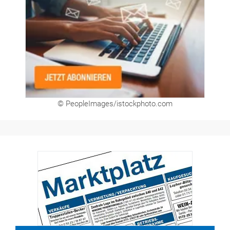
Newsletter
© PeopleImages/istockphoto.com