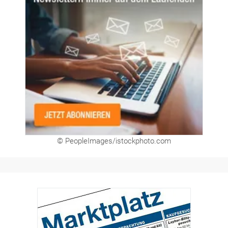
© PeopleImages/istockphoto.com