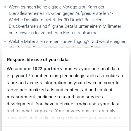
Wenn es noch keine digitale Vorlage gibt: Kann der
Dienstleister einen 3D-Scan gegen Aufpreis erstellen? -
Welche Detailtiefe bietet der 3D-Druck? Bei vielen
Druckverfahren sind filigrane Details unter einem Millimeter
nur schwer oder zu höheren Kosten realisierbar.
Welche Materialien stehen zur Verfügung? Und welche eignen
sich für den Druckauftrag am besten (zum Beispiel
thermoplastische Kunststoffe, flüssige Photopolymere,
Responsible use of your data
Keramik, Silikon, Metall et cetera)?
We and
our 1022 partners
process your personal data,
Gibt es Muster der eingesetzten Materialien oder konkrete
e.g. your IP-number, using technology such as cookies to
Druck-Beispiele?
store and access information on your device in order to
Ist ein Material-Mix möglich?
serve personalized ads and content, ad and content
Sind einzelne Materialien unter Umständen
measurement, audience research and services
gesundheitsschädlich?
development. You have a choice in who uses your data
Sind mehrfarbige Druckergebnisse möglich?
and for what purposes. Your privacy choices are only
Sind die 3D-Druckergebnisse nur als Prototyp oder auch im
applicable on this digital property where you have made
finalen Produkt verwendbar?
your choices. You can change or withdraw your consent