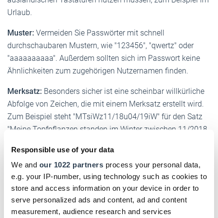
Urlaub.
Muster:
Vermeiden Sie Passwörter mit schnell
durchschaubaren Mustern, wie "123456", "qwertz" oder
"aaaaaaaaaa". Außerdem sollten sich im Passwort keine
Ähnlichkeiten zum zugehörigen Nutzer­namen finden.
Merksatz:
Besonders sicher ist eine scheinbar willkürliche
Abfolge von Zeichen, die mit einem Merksatz erstellt wird.
Zum Beispiel steht "MTsiWz11/18u04/19iW" für den Satz
"Meine Topfpflanzen standen im Winter zwischen 11/2018
und 04/2019 im Wintergarten". Wenn Sie einige Buchstaben
Responsible use of your data
durch Sonderzeichen ersetzen, wird das Passwort noch
We and
our 1022 partners
process your personal data,
schwerer zu knacken, zum Beispiel
e.g. your IP-number, using technology such as cookies to
"MT$!Wz11/18&04/19@W".
store and access information on your device in order to
Wortwahl:
Vermeiden Sie Passwörter mit Namen,
serve personalized ads and content, ad and content
measurement, audience research and services
Geburtsdaten sowie allen Wörtern, die sich im Duden oder