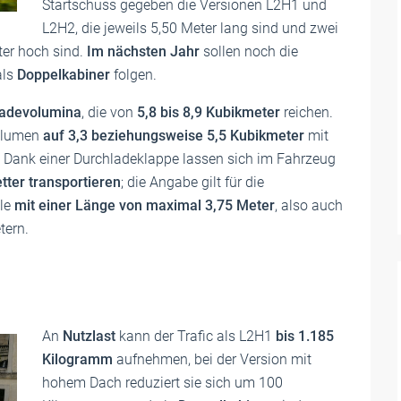
Startschuss gegeben die Versionen L2H1 und
L2H2, die jeweils 5,50 Meter lang sind und zwei
ter hoch sind.
Im nächsten Jahr
sollen noch die
als
Doppelkabiner
folgen.
adevolumina
, die von
5,8 bis 8,9 Kubikmeter
reichen.
volumen
auf 3,3 beziehungsweise 5,5 Kubikmeter
mit
 Dank einer Durchladeklappe lassen sich im Fahrzeug
tter transportieren
; die Angabe gilt für die
le
mit einer Länge von maximal 3,75 Meter
, also auch
tern.
An
Nutzlast
kann der Trafic als L2H1
bis 1.185
Kilogramm
aufnehmen, bei der Version mit
hohem Dach reduziert sie sich um 100