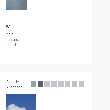
Mobilität -
Elektroantriebe
Kleiner Lieferwagen von KGM: Der
Torres EVX Cargo Van
Kleiner Lieferwagen gefällig? KGM macht den
elektrischen Torres EVX zum Cargo Van: Er
bietet viel Stauraum, bis zu 498 Kilometer
Reichweite und bleibt dabei alltagstauglich wie
ein Pkw.
Mai 2026
Aktuelle
Ausgaben