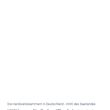
Die Handwerkskammern in Deutschland -
HWK des Saarlandes
HWK im saarländischen Klimabeirat vertreten
Am 3. Juni hat der saarländische Klimabeirat mit einer
konstituierenden Sitzung seine Arbeit aufgenommen. Die
Handwerkskammer des Saarlandes ist mit dabei.
Juni 2026