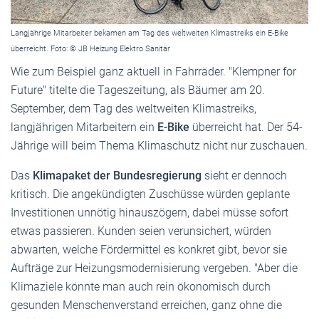
Langjährige Mitarbeiter bekamen am Tag des weltweiten Klimastreiks ein E-Bike
überreicht. Foto: © JB Heizung Elektro Sanitär
Wie zum Beispiel ganz aktuell in Fahrräder. "Klempner for
Future" titelte die Tageszeitung, als Bäumer am 20.
September, dem Tag des weltweiten Klimastreiks,
langjährigen Mitarbeitern ein
E-Bike
überreicht hat. Der 54-
Jährige will beim Thema Klimaschutz nicht nur zuschauen.
Das
Klimapaket der Bundesregierung
sieht er dennoch
kritisch. Die angekündigten Zuschüsse würden geplante
Investitionen unnötig hinauszögern, dabei müsse sofort
etwas passieren. Kunden seien verunsichert, würden
abwarten, welche Fördermittel es konkret gibt, bevor sie
Aufträge zur Heizungsmodernisierung vergeben. "Aber die
Klimaziele könnte man auch rein ökonomisch durch
gesunden Menschenverstand erreichen, ganz ohne die