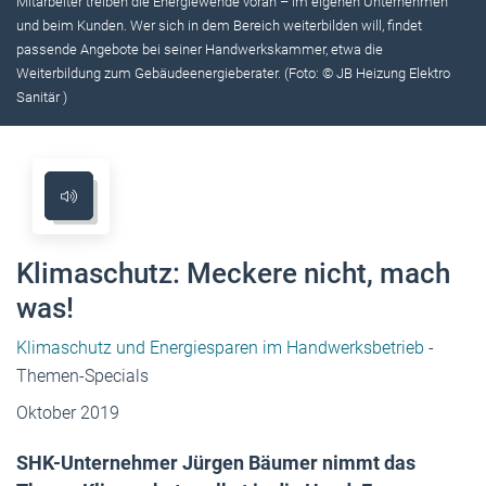
Mitarbeiter treiben die Energiewende voran – im eigenen Unternehmen
und beim Kunden. Wer sich in dem Bereich weiterbilden will, findet
passende Angebote bei seiner Handwerkskammer, etwa die
Weiterbildung zum Gebäudeenergieberater. (Foto: © JB Heizung Elektro
Sanitär )
Klimaschutz: Meckere nicht, mach
was!
Klimaschutz und Energiesparen im Handwerksbetrieb
-
Themen-Specials
Oktober 2019
SHK-Unternehmer Jürgen Bäumer nimmt das