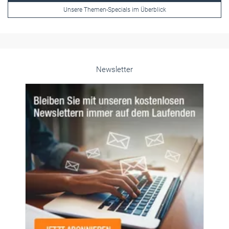
Newsletter
© PeopleImages/istockphoto.com