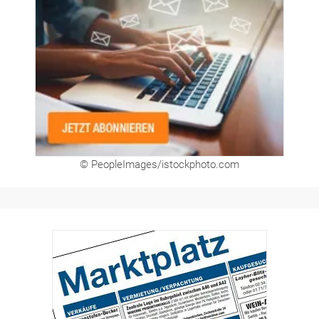
© PeopleImages/istockphoto.com