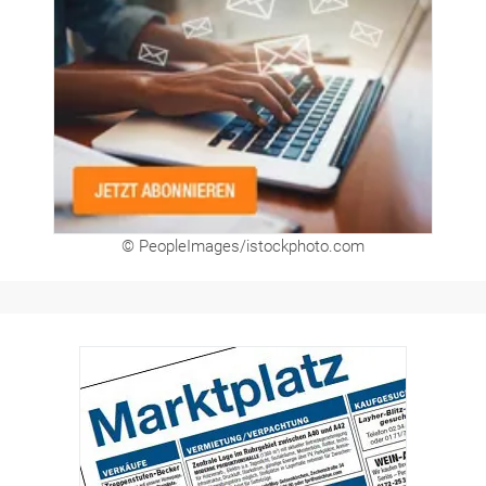
© PeopleImages/istockphoto.com