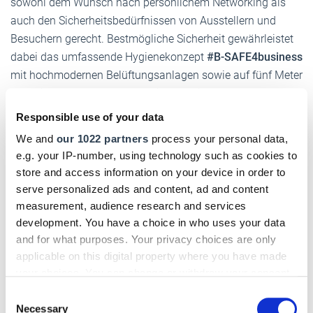
sowohl dem Wunsch nach persönlichem Networking als
auch den Sicherheitsbedürfnissen von Ausstellern und
Besuchern gerecht. Bestmögliche Sicherheit gewährleistet
dabei das umfassende Hygienekonzept
#B-SAFE4business
mit hochmodernen Belüftungsanlagen sowie auf fünf Meter
verbreiterten Gängen und zwei zusätzlichen Messehallen,
die
persönliche Begegnungen mit Abstand ermöglichen
.
Responsible use of your data
All diese Maßnahmen sind aktuell im
#BSAFE4BUSINESS
We and
our 1022 partners
process your personal data,
Village
zu sehen: Hier präsentiert die Koelnmesse auf circa
e.g. your IP-number, using technology such as cookies to
5.000 Quadratmetern in Halle 9, wie die gesetzlichen
store and access information on your device in order to
Schutzvorgaben in die Veranstaltungspraxis internationaler
serve personalized ads and content, ad and content
Messen umgesetzt werden.
measurement, audience research and services
development. You have a choice in who uses your data
"Für das Frühjahr 2021 bietet die Internationale
and for what purposes. Your privacy choices are only
Eisenwarenmesse erneut ein starkes Ausstellerfeld und
applicable on this digital property where you have made
viele Mehrwerte für Aussteller und Besucher. Wir sind also
your choices. You can change or withdraw your consent
bestens vorbereitet," erklärt Matthias Becker, Director der
any time from the Cookie Declaration or by clicking on
Consent
Messe. Neben der großen Themenvielfalt und dem
the Privacy trigger icon.
Necessary
Selection