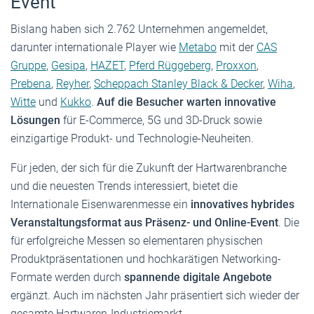
Event
Bislang haben sich 2.762 Unternehmen angemeldet,
darunter internationale Player wie
Metabo
mit der
CAS
Gruppe
,
Gesipa
,
HAZET
,
Pferd Rüggeberg
,
Proxxon
,
Prebena
,
Reyher
,
Scheppach Stanley Black & Decker
,
Wiha
,
Witte
und
Kukko
.
Auf die Besucher warten innovative
Lösungen
für E-Commerce, 5G und 3D-Druck sowie
einzigartige Produkt- und Technologie-Neuheiten.
Für jeden, der sich für die Zukunft der Hartwarenbranche
und die neuesten Trends interessiert, bietet die
Internationale Eisenwarenmesse ein
innovatives hybrides
Veranstaltungsformat aus Präsenz- und Online-Event
. Die
für erfolgreiche Messen so elementaren physischen
Produktpräsentationen und hochkarätigen Networking-
Formate werden durch
spannende digitale Angebote
ergänzt. Auch im nächsten Jahr präsentiert sich wieder der
gesamte Hartwaren-Industriemarkt.