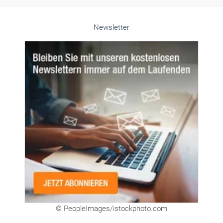
© PeopleImages/istockphoto.com