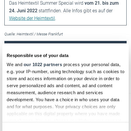
Das Heimtextil Summer Special wird
vom 21. bis zum
24. Juni 2022
stattfinden. Alle Infos gibt es auf der
Website der Heimtextil
.
Quelle: Heimtextil / Messe Frankfurt
DHB jetzt auch digital!
Responsible use of your data
Einfach hier klicken und für das digitale DHB
We and
our 1022 partners
process your personal data,
registrieren!
e.g. your IP-number, using technology such as cookies to
store and access information on your device in order to
Text:
Verena S. Ulbrich
/
handwerksblatt.de
serve personalized ads and content, ad and content
measurement, audience research and services
development. You have a choice in who uses your data
and for what purposes. Your privacy choices are only
applicable on this digital property where you have made
your choices. You can change or withdraw your consent
Zurück zur Übersicht
any time from the Cookie Declaration or by clicking on
Consent