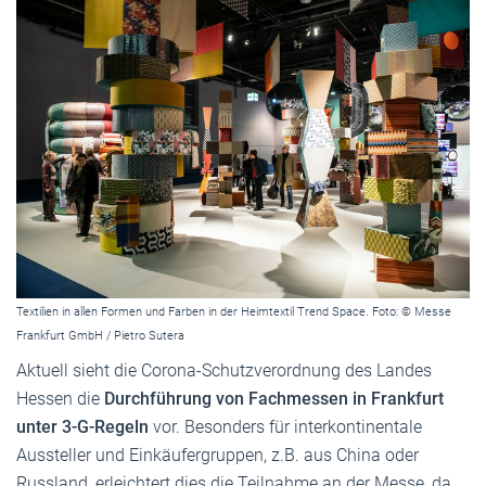
Textilien in allen Formen und Farben in der Heimtextil Trend Space. Foto: © Messe
Frankfurt GmbH / Pietro Sutera
Aktuell sieht die Corona-Schutzverordnung des Landes
Hessen die
Durchführung von Fachmessen in Frankfurt
unter 3-G-Regeln
vor. Besonders für interkontinentale
Aussteller und Einkäufergruppen, z.B. aus China oder
Russland, erleichtert dies die Teilnahme an der Messe, da