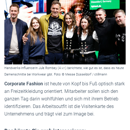
Handwerks-Influencerin Jule Rombey (4.v.r.) berichtete, wie gut es ist, dass es heute
Damenschnitte bei Workwear gibt. Foto: © Messe Düsseldorf / ctillmann
Corporate Fashion
ist heute von Kopf bis Fuß optisch stark
an Freizeitkleidung orientiert. Mitarbeiter sollen sich den
ganzen Tag darin wohlfühlen und sich mit ihrem Betrieb
identifizieren. Das Arbeitsoutfit ist die Visitenkarte des
Unternehmens und trägt viel zum Image bei.