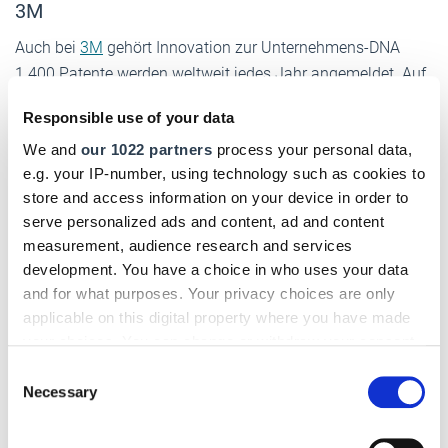
3M
Auch bei
3M
gehört Innovation zur Unternehmens-DNA
1.400 Patente werden weltweit jedes Jahr angemeldet. Auf
der Messe stellte das Unternehmen unter anderem ein
Responsible use of your data
Solar-Gehörschutzset namens "Peltor
"vor. Integrierte
We and
our 1022 partners
process your personal data,
Solarzellen zur Energieversorgung (laden auch bei
e.g. your IP-number, using technology such as cookies to
Kunstlicht) ermöglichen eine kabellose Kommunikation per
store and access information on your device in order to
Bluetooth®.
serve personalized ads and content, ad and content
Eine weitere Innovation ist die
3M Speedglas
measurement, audience research and services
development. You have a choice in who uses your data
Schweißmaske
, die für professionelle Schweißer entwickelt
and for what purposes. Your privacy choices are only
wurde. Sie bietet unter anderem eine Tap-Umschaltfunktion
applicable on this digital property where you have made
und eine verbesserte Sichttechnologie.
your choices. You can change or withdraw your consent
any time from the Cookie Declaration or by clicking on
Consent
the Privacy trigger icon.
Necessary
Selection
Elten
If you allow, we would also like to: