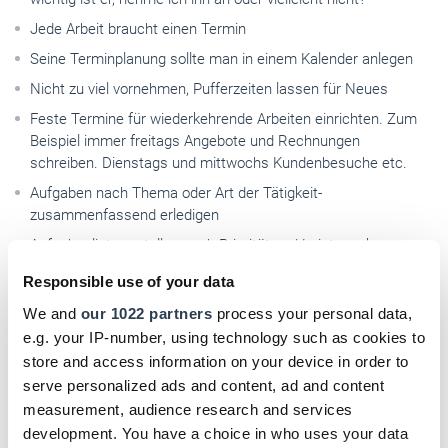
Jede Arbeit braucht einen Termin
Seine Terminplanung sollte man in einem Kalender anlegen­
Nicht zu viel vornehmen, Pufferzeiten lassen für Neues
Feste Termine für wieder­kehrende Arbeiten einrichten. Zum
Beispiel immer freitags Angebote und Rechnungen
schreiben.­ Dienstags und mittwochs Kundenbesuche etc.
Aufgaben nach Thema oder Art der Tätigkeit­
zusammenfassend erledigen
Aufgabenliste erstellen nach Priorität und Leistungskurve:
unangenehme Aufgaben zu Tagesbeginn; Pausen einhalten.­
Responsible use of your data
We and
our 1022 partners
process your personal data,
e.g. your IP-number, using technology such as cookies to
Der richtige Zeitpunkt
store and access information on your device in order to
Möglichst die Termine selber vorschlagen
serve personalized ads and content, ad and content
measurement, audience research and services
Legen Sie Einzeltermine idealerweise an den Tagesanfang
development. You have a choice in who uses your data
oder ans Ende