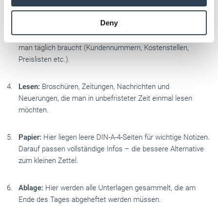
may combine it with other information that you’ve
oder werden delegiert.
provided to them or that they’ve collected from your use
Deny
of their services.
Weitere Informationen:
Impressum
Datenschutz
Nachschlagen:
Hier werden Informationen gesammelt, die
man täglich braucht (Kundennummern, Kostenstellen,
Preislisten etc.).
Lesen:
Broschüren, Zeitungen, Nachrichten und
Neuerungen, die man in unbefristeter Zeit einmal lesen
möchten.
Papier:
Hier liegen leere DIN-A-4-Seiten für wichtige Notizen.
Darauf passen vollständige Infos – die bessere Alternative
zum kleinen Zettel.
Ablage:
Hier werden alle Unterlagen gesammelt, die am
Ende des Tages abgeheftet werden müssen.