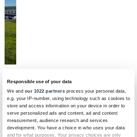
Responsible use of your data
We and
our 1022 partners
process your personal data,
e.g. your IP-number, using technology such as cookies to
store and access information on your device in order to
serve personalized ads and content, ad and content
Betriebsführung
measurement, audience research and services
Neue Ausbildungsordnung in der Bauwirtschaft
development. You have a choice in who uses your data
and for what purposes. Your privacy choices are only
Mehr Nachhaltigkeit, mehr Digitalisierung, neue Prüfungsstrukturen: