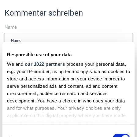
Kommentar schreiben
Name
Responsible use of your data
E-Mail
We and
our 1022 partners
process your personal data,
e.g. your IP-number, using technology such as cookies to
store and access information on your device in order to
serve personalized ads and content, ad and content
Kommentar
measurement, audience research and services
development. You have a choice in who uses your data
and for what purposes. Your privacy choices are only
applicable on this digital property where you have made
Bitte geben Sie "Kommentar" rückwärts ein.
your choices. You can change or withdraw your consent
any time from the Cookie Declaration or by clicking on
Consent