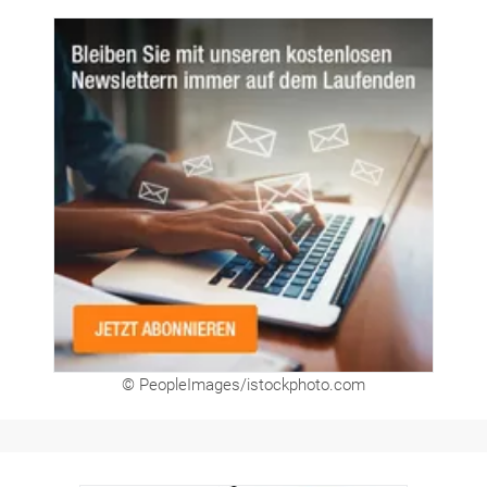
© PeopleImages/istockphoto.com