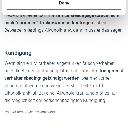
Deny
of their services.
Einstellungsgespräch
Weitere Informationen:
Impressum
Datenschutz
Neue Mitarbeiter darf man
im Einstellungsgespräch nicht
nach "normalen" Trinkgewohnheiten fragen
. Ist ein
Bewerber allerdings Alkoholkrank, dann muss er das sagen.
Kündigung
Wenn sich ein Mitarbeiter angetrunken falsch verhalten
oder die Betriebsordnung gestört hat, kann ihm
fristgerecht
verhaltensbedingt gekündigt werden
, wenn er vorher
abgemahnt wurde und wenn der Mitarbeiter nicht
alkoholkrank ist. Bei einer Alkoholerkrankung gibt es nur
die Möglichkeit der personenbedingten Kündigung.
Text:
Kirsten Freund
/
handwerksblatt.de