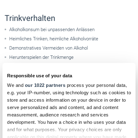
Trinkverhalten
Alkoholkonsum bei unpassenden Anlässen
Heimliches Trinken, heimliche Alkoholvorräte
Demonstratives Vermeiden von Alkohol
Herunterspielen der Trinkmenge
Erfinden von Alibis für den Alkoholkonsum
Responsible use of your data
Quelle: MCH Personalmanagement
We and
our 1022 partners
process your personal data,
e.g. your IP-number, using technology such as cookies to
store and access information on your device in order to
Checkliste: Was Sie beachten
serve personalized ads and content, ad and content
measurement, audience research and services
sollten!
development. You have a choice in who uses your data
and for what purposes. Your privacy choices are only
applicable on this digital property where you have made