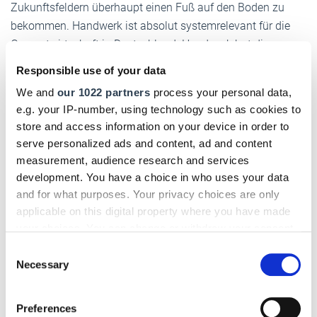
Zukunftsfeldern überhaupt einen Fuß auf den Boden zu
bekommen. Handwerk ist absolut systemrelevant für die
Gesamtwirtschaft in Deutschland. Handwerk hat die
Tradition im Rücken und die Zukunft im Blick. Und das wird
Responsible use of your data
man sehr anschaulich auf der Messe sehen - sie macht
We and
our 1022 partners
process your personal data,
unser Motto erlebbar. Wir wollen mit der Antwort auf die
e.g. your IP-number, using technology such as cookies to
Frage einen kleinen Wow-Effekt erzeugen: "Ja, das ist heute
store and access information on your device in order to
Handwerk!" Für die jungen Menschen dürften insbesondere
serve personalized ads and content, ad and content
die Ausstellungsflächen "Land des Handwerks", "Innovation
measurement, audience research and services
gewinnt!" oder "YoungGeneration" sehr interessant sein.
development. You have a choice in who uses your data
and for what purposes. Your privacy choices are only
applicable on this digital property where you have made
Die IHM hat als Leitmesse des Handwerks auch immer
your choices. You can change or withdraw your consent
politische und gesellschaftliche Bedeutung. Welche
any time from the Cookie Declaration or by clicking on
Consent
Themen greifen Sie bei den Veranstaltungen des ZDH im
the Privacy trigger icon.
Necessary
Selection
Rahmen der Messe auf?
Wollseifer:
Ein wichtiger Fokus bei der IHM 2019 wird die
If you allow, we would also like to:
Preferences
Europawahl im Mai sein. Diese wird das politische
Collect information about your geographical location