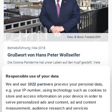
Foto: © Boris Trenkel/ZDH
Betriebsführung
| Mai 2018
Grußwort von Hans Peter Wollseifer
Die Corona-Pandemie hat unser Leben auf den Kopf gestellt. Viele
im Handwerk sind vom Herunterfahren der Wirtschaft hart getroffen.
Gerade auch die Menschen, die eigentlich ihren Traum von der
Responsible use of your data
Selbstständigkeit verwirklichen wollten oder vor Kurzem verwirklicht
We and
our 1022 partners
process your personal data,
haben.
e.g. your IP-number, using technology such as cookies to
store and access information on your device in order to
serve personalized ads and content, ad and content
measurement, audience research and services