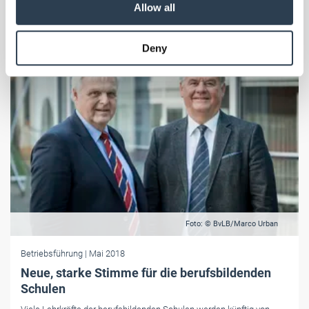
Allow all
may combine it with other information that you’ve
provided to them or that they’ve collected from your use
Deny
of their services.
Weitere Informationen:
Impressum
Datenschutz
Foto: © BvLB/Marco Urban
Betriebsführung
| Mai 2018
Neue, starke Stimme für die berufsbildenden
Schulen