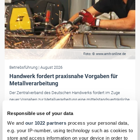
Foto: © www.amh-online.de
Betriebsführung
| August 2026
Handwerk fordert praxisnahe Vorgaben für
Metallverarbeitung
Der Zentralverband des Deutschen Handwerks fordert im Zuge
neuer Vorgaben zur Metallverarbeitung eine mittelstandsverträgliche
und praxisnahe Umsetzung. Mehrbelastungen für kleine Betriebe
Responsible use of your data
müssten vermieden werden.
We and
our 1022 partners
process your personal data,
e.g. your IP-number, using technology such as cookies to
store and access information on your device in order to