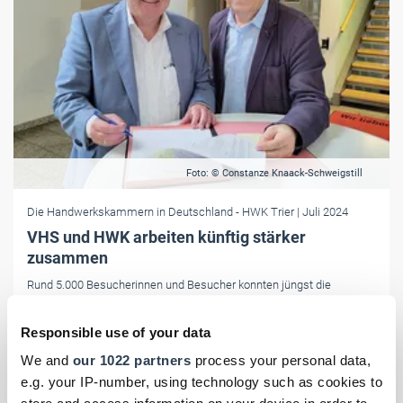
Foto: © Constanze Knaack-Schweigstill
Die Handwerkskammern in Deutschland
- HWK Trier
| Juli 2024
VHS und HWK arbeiten künftig stärker
zusammen
Rund 5.000 Besucherinnen und Besucher konnten jüngst die
Fotoausstellung “Handwerk attraktiv“ im Palais Walderdorff in Trier
sehen. Am Rande der Vernissage haben die HWK und VHS eine
Responsible use of your data
Vereinbarung für ein Grundbildungsnetzwerk unterzeichnet.
We and
our 1022 partners
process your personal data,
e.g. your IP-number, using technology such as cookies to