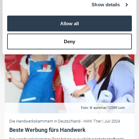
Show details
provide social media features and to analyse our traffic.
We also share information about your use of our site with
our social media, advertising and analytics partners who
Allow all
may combine it with other information that you’ve
provided to them or that they’ve collected from your use
Deny
of their services.
Weitere Informationen:
Impressum
Datenschutz
Foto: © auremar/123RF.com
Die Handwerkskammern in Deutschland
- HWK Trier
| Juli 2024
Beste Werbung fürs Handwerk