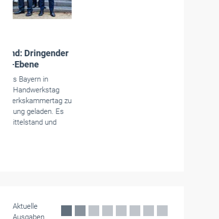
Betriebsführung
Corona-Sonderzahlungen bleiben
steuerfrei, auch wenn sie das
Urlaubsgeld ersetzen
Arbeitgeber durften Corona-Sonderzahlungen
steuerfrei auszahlen – auch dann, wenn sie
dafür Urlaubsgeld oder Bonus kürzten. Wichtig
ist dem Bundesfinanzhof aber, dass klar
erkennbar ist, dass die Zahlung wegen der
Corona-Krise erfolgt.
Mai 2026
Aktuelle