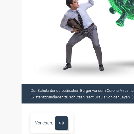
Der Schutz der europäischen Bürger vor dem Corona-Virus hab
Existenzgrundlagen zu schützen, sagt Ursula von der Leyen. 
Vorlesen: