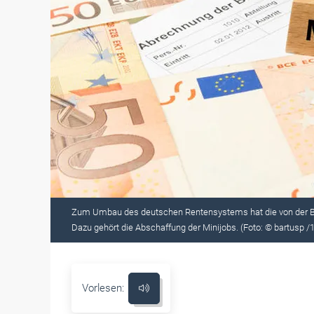
Zum Umbau des deutschen Rentensystems hat die von der B
Dazu gehört die Abschaffung der Minijobs. (Foto: © bartusp 
Vorlesen: