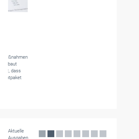
Handwerkspolitik
NRW-Handwerk für Erhalt der Minijobs
Die Landesverbände des Handwerks, Handels
und Gastgewerbes in Nordrhein-Westfalen
fordern den Erhalt der Minijobs als flexible
Beschäftigungsform.
Juli 2026
Aktuelle
Ausgaben