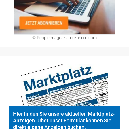
© PeopleImages/istockphoto.com