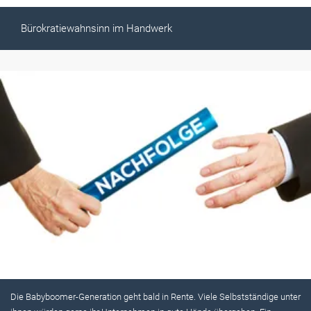
Bürokratiewahnsinn im Handwerk
Die Babyboomer-Generation geht bald in Rente. Viele Selbstständige unter