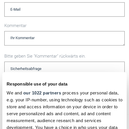
Kommentar
Bitte geben Sie "Kommentar" rückwärts ein.
Responsible use of your data
We and
our 1022 partners
process your personal data,
Absenden
e.g. your IP-number, using technology such as cookies to
store and access information on your device in order to
serve personalized ads and content, ad and content
measurement, audience research and services
Das könnte Sie auch interessieren:
development. You have a choice in who uses your data