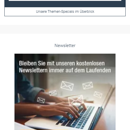
Newsletter
© PeopleImages/istockphoto.com