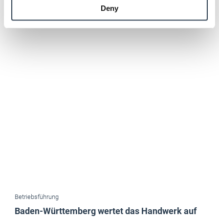
Deny
of their services.
Weitere Informationen:
Impressum
Datenschutz
Betriebsführung
Baden-Württemberg wertet das Handwerk auf
Zum Start der neuen Landesregierung: Baden-Württemberg hat jetzt
als einziges Bundesland das Handwerk im Titel eines Ministeriums
verankert. "Das ist ein Kompass für die nächste Legislatur", so
Handwerk BW.
Mai 2026