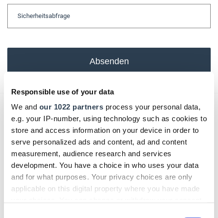
Absenden
Responsible use of your data
We and
our 1022 partners
process your personal data,
Das könnte Sie auch interessieren:
e.g. your IP-number, using technology such as cookies to
store and access information on your device in order to
serve personalized ads and content, ad and content
measurement, audience research and services
development. You have a choice in who uses your data
and for what purposes. Your privacy choices are only
applicable on this digital property where you have made
your choices. You can change or withdraw your consent
any time from the Cookie Declaration or by clicking on
Consent