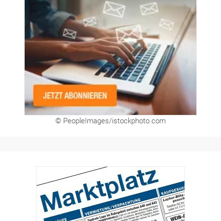
Newsletter
© PeopleImages/istockphoto.com