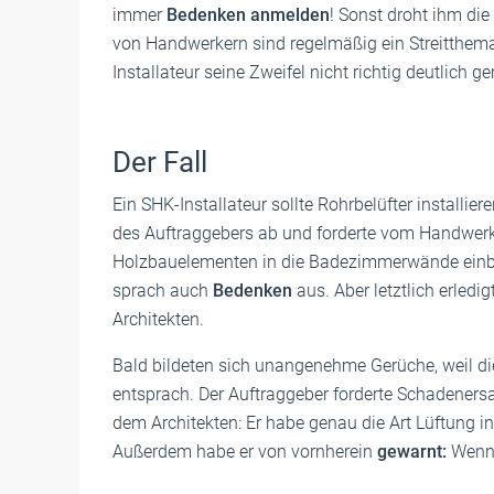
immer
Bedenken anmelden
! Sonst droht ihm di
von Handwerkern sind regelmäßig ein Streitthema 
Installateur seine Zweifel nicht richtig deutlich
Der Fall
Ein SHK-Installateur sollte Rohrbelüfter installie
des Auftraggebers ab und forderte vom Handwerker
Holzbauelementen in die Badezimmerwände einbau
sprach auch
Bedenken
aus. Aber letztlich erledi
Architekten.
Bald bildeten sich unangenehme Gerüche, weil d
entsprach. Der Auftraggeber forderte Schadenersat
dem Architekten: Er habe genau die Art Lüftung ins
Außerdem habe er von vornherein
gewarnt:
Wenn 