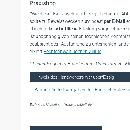
Praxistipp
"Wie dieser Fall anschaulich zeigt, bedarf die Ab
sollte zu Beweiszwecken zumindest
per E-Mail
e
ohnehin die
schriftliche
Erteilung vorgeschrieben 
ist unabhängig von seinen technischen Kenntniss
beabsichtigten Ausführung zu unterrichten, ander
erklärt
Rechtsanwalt Jochen Zillius
.
Oberlandesgericht Brandenburg, Urteil vom 20. M
Hinweis des Handwerkers war überflüssig
Bauherr ändert Vorgaben des Energieberaters un
Text:
Anne Kieserling
/
handwerksblatt.de