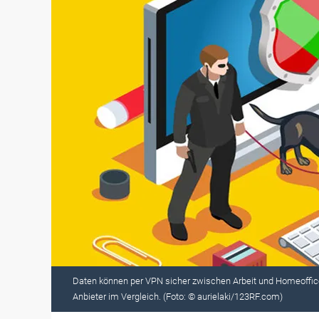
Daten können per VPN sicher zwischen Arbeit und Homeoffice
Anbieter im Vergleich. (Foto: © aurielaki/123RF.com)