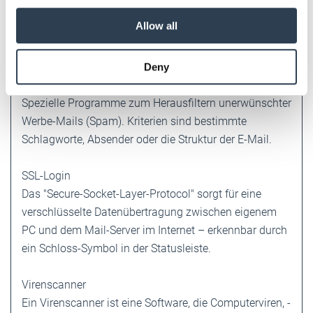
We also share information about your use of our site with
Dosenfleisch (Abkürzung von "Spiced Pork And Meat").
our social media, advertising and analytics partners who
Allow all
Heute werden mit diesem Begriff unerwünschte,
may combine it with other information that you’ve
massenhaft versendete Werbemails bezeichnet.
provided to them or that they’ve collected from your use
Deny
of their services.
Spam-Filter
Weitere Informationen:
Impressum
Datenschutz
Spezielle Programme zum Herausfiltern ­unerwünschter
Werbe-Mails (Spam). Kriterien sind bestimmte
Schlagworte, Absender oder die Struktur der E-Mail.
SSL-Login
Das "Secure-Socket-Layer-Protocol" sorgt für eine
verschlüsselte Datenübertragung ­zwischen eigenem
PC und dem Mail-Server im Internet – erkennbar durch
ein ­Schloss-Symbol in der Statusleiste.
Virenscanner
Ein Virenscanner ist eine Software, die ­Computerviren, -