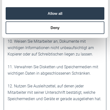
unaufgefordert zugesandt wurden.
We also share information about your use of our site with
our social media, advertising and analytics partners who
Allow all
9. Öffnen Sie keine unbekannten Mail­Anhänge und
may combine it with other information that you’ve
starten Sie diese nicht, wenn es sich um Datei-
provided to them or that they’ve collected from your use
Deny
of their services.
Endungen wie "bat", "com" "exe" oder "vbs" handelt.
Weitere Informationen:
Impressum
Datenschutz
10. Weisen Sie Mitarbeiter an, Dokumente mit
wichtigen Informationen nicht unbeaufsichtigt am
Kopierer oder auf Schreibtischen liegen zu lassen.
11. Verwahren Sie Disketten und Speichermedien mit
wichtigen Daten in abgeschlossenen Schränken.
12. Nutzen Sie Ausleihzettel, auf denen jeder
Mitarbeiter mit seiner Unterschrift bestätigt, welche
Speichermedien und Geräte er gerade ausgeliehen hat.