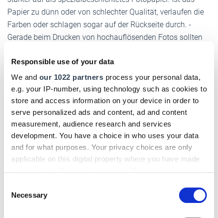
Papier zu dünn oder von schlechter Qualität, ver­laufen die
Farben oder schlagen ­sogar auf der Rückseite durch. ­
Gerade beim Drucken von hoch­auflösenden Fotos sollten
Sie auf beschichtetes Spezial­papier zurückgreifen, um die ­
Responsible use of your data
bestmögliche Qualität zu erzielen.
We and
our 1022 partners
process your personal data,
Papierproben:
Von einigen Papierherstellern gibt es
e.g. your IP-number, using technology such as cookies to
Probepackungen, die zwei bis drei Blätter verschiedener
store and access information on your device in order to
Papiere mit unter­schiedlichem Gewicht und ­diversen
serve personalized ads and content, ad and content
Beschichtungen enthalten. Diese eignen sich gut zum
measurement, audience research and services
Experimentieren, um optimale Ergebnisse im Schwarz-
development. You have a choice in who uses your data
Weiß- und Farbdruck zu erzielen.
and for what purposes. Your privacy choices are only
applicable on this digital property where you have made
your choices. You can change or withdraw your consent
any time from the Cookie Declaration or by clicking on
Wichtige Fachbegriffe kurz erklärt
Consent
the Privacy trigger icon.
Necessary
Selection
Auflösung:
Die Auflösung eines Druckers gibt die Anzahl
der Druckpunkte pro Inch (dpi) an, die von dem Gerät dar­
If you allow, we would also like to: