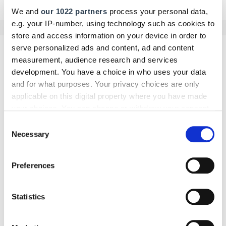
We and
our 1022 partners
process your personal data,
e.g. your IP-number, using technology such as cookies to
store and access information on your device in order to
serve personalized ads and content, ad and content
Kommentar schreiben
measurement, audience research and services
development. You have a choice in who uses your data
Name
and for what purposes. Your privacy choices are only
applicable on this digital property where you have made
your choices. You can change or withdraw your consent
any time from the Cookie Declaration or by clicking on
Consent
E-Mail
the Privacy trigger icon.
Necessary
Selection
If you allow, we would also like to:
Preferences
Collect information about your geographical location
Kommentar
which can be accurate to within several meters
Identify your device by actively scanning it for
Statistics
specific characteristics (fingerprinting)
Find out more about how your personal data is processed