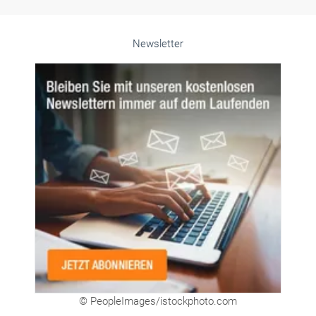
© PeopleImages/istockphoto.com