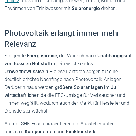
Halle 2
alles um nachhaltiges Heizen, Lüften, Kühlen und
Erwärmen von Trinkwasser mit
Solarenergie
drehen.
Photovoltaik erlangt immer mehr
Relevanz
Steigende
Energiepreise
, der Wunsch nach
Unabhängigkeit
von fossilen Rohstoffen
, ein wachsendes
Umweltbewusstsein
– diese Faktoren sorgen für eine
deutlich erhöhte Nachfrage nach Photovoltaik-Anlagen.
Darüber hinaus werden
größere Solaranlagen im Juli
wirtschaftlicher
, da die EEG-Umlage für Verbraucher und
Firmen wegfällt, wodurch auch der Markt für Hersteller und
Dienstleister wächst.
Auf der SHK Essen präsentieren die Aussteller unter
anderem
Komponenten
und
Funktionsteile
,