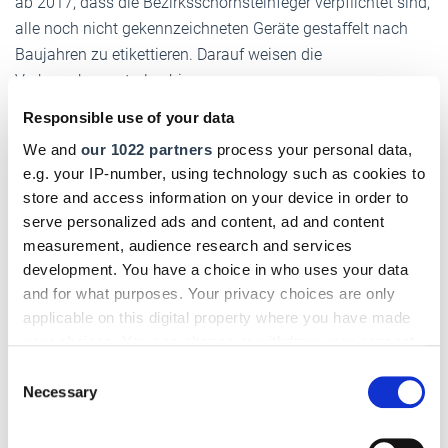
ab 2017, dass die Bezirksschornsteinfeger verpflichtet sind,
alle noch nicht gekennzeichneten Geräte gestaffelt nach
Baujahren zu etikettieren. Darauf weisen die
Verbraucherzentralen hin.
Responsible use of your data
We and
our 1022 partners
process your personal data,
HU-Scheinwerferprüfrichtlinie
e.g. your IP-number, using technology such as cookies to
store and access information on your device in order to
Für Werkstätten, die auch Hauptuntersuchungen
serve personalized ads and content, ad and content
durchführen, läuft Ende des Jahres der Bestandsschutz für
measurement, audience research and services
alte Scheinwerfereinstellgeräte ab. Erfüllen die Geräte ab
development. You have a choice in who uses your data
dem
1. Januar 2017 nicht die Anforderungen
, dürfen keine
and for what purposes. Your privacy choices are only
Untersuchungen mehr vorgenommen werden.
applicable on this digital property where you have made
your choices. You can change or withdraw your consent
any time from the Cookie Declaration or by clicking on
Consent
Insolvenzanfechtung
the Privacy trigger icon.
Necessary
Selection
Künftig kann der Insolvenzverwalter Rechtsgeschäfte nicht
If you allow, we would also like to: