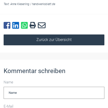
Text:
Anne Kieserling
/
handwerksblatt.de
Zurück zur Übersicht
Kommentar schreiben
Name
E-Mail