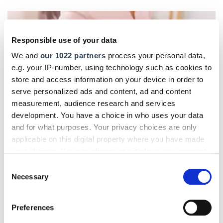
Responsible use of your data
We and
our 1022 partners
process your personal data,
e.g. your IP-number, using technology such as cookies to
store and access information on your device in order to
serve personalized ads and content, ad and content
measurement, audience research and services
development. You have a choice in who uses your data
and for what purposes. Your privacy choices are only
applicable on this digital property where you have made
your choices. You can change or withdraw your consent
any time from the Cookie Declaration or by clicking on
Consent
the Privacy trigger icon.
Necessary
Betriebsführung
Selection
Zu Unrecht diskriminiert: Kosmetikerin siegt
If you allow, we would also like to:
gegen Versicherung
Preferences
Collect information about your geographical location
Eine selbstständige Kosmetikerin wollte für den Fall einer