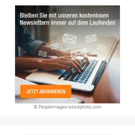
© PeopleImages/istockphoto.com