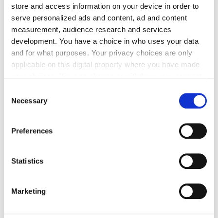
store and access information on your device in order to
serve personalized ads and content, ad and content
Name
measurement, audience research and services
development. You have a choice in who uses your data
and for what purposes. Your privacy choices are only
applicable on this digital property where you have made
E-Mail
your choices. You can change or withdraw your consent
any time from the Cookie Declaration or by clicking on
Consent
the Privacy trigger icon.
Necessary
Selection
Kommentar
If you allow, we would also like to:
Preferences
Collect information about your geographical location
which can be accurate to within several meters
Identify your device by actively scanning it for
Statistics
Bitte geben Sie "Kommentar" rückwärts ein.
specific characteristics (fingerprinting)
Find out more about how your personal data is processed
Marketing
and set your preferences in the
details section
.