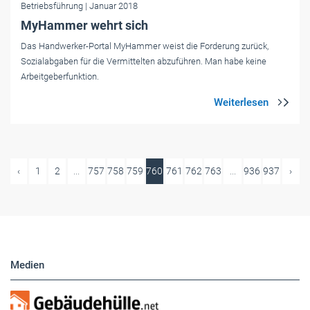
Betriebsführung
| Januar 2018
MyHammer wehrt sich
Das Handwerker-Portal MyHammer weist die Forderung zurück,
Sozialabgaben für die Vermittelten abzuführen. Man habe keine
Arbeitgeberfunktion.
‹
1
2
...
757
758
759
760
761
762
763
...
936
937
›
Medien