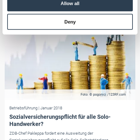
Allow all
may combine it with other information that you’ve
provided to them or that they’ve collected from your use
Deny
of their services.
Weitere Informationen:
Impressum
Datenschutz
Foto: © pogonici /123RF.com
Betriebsführung
| Januar 2018
Sozialversicherungspflicht für alle Solo-
Handwerker?
ZDB-Chef Pakleppa fordert eine Ausweitung der